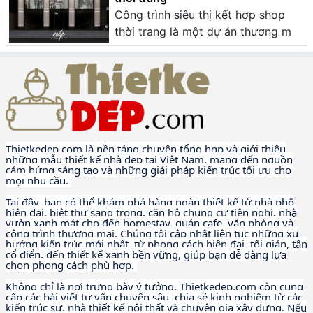
Công trình siêu thị kết hợp shop
thời trang là một dự án thương m
Thietkedep.com là nền tảng chuyên tổng hợp và giới thiệu
những mẫu thiết kế nhà đẹp tại Việt Nam, mang đến nguồn
cảm hứng sáng tạo và những giải pháp kiến trúc tối ưu cho
mọi nhu cầu.
Tại đây, bạn có thể khám phá hàng ngàn thiết kế từ nhà phố
hiện đại, biệt thự sang trọng, căn hộ chung cư tiện nghi, nhà
vườn xanh mát cho đến homestay, quán cafe, văn phòng và
công trình thương mại. Chúng tôi cập nhật liên tục những xu
hướng kiến trúc mới nhất, từ phong cách hiện đại, tối giản, tân
cổ điển, đến thiết kế xanh bền vững, giúp bạn dễ dàng lựa
chọn phong cách phù hợp.
Không chỉ là nơi trưng bày ý tưởng, Thietkedep.com còn cung
cấp các bài viết tư vấn chuyên sâu, chia sẻ kinh nghiệm từ các
kiến trúc sư, nhà thiết kế nội thất và chuyên gia xây dựng. Nếu