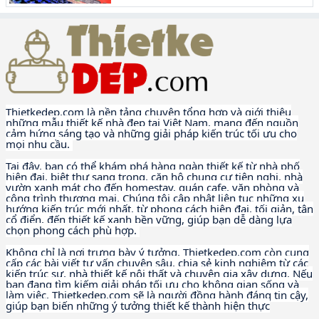
Thietkedep.com là nền tảng chuyên tổng hợp và giới thiệu
những mẫu thiết kế nhà đẹp tại Việt Nam, mang đến nguồn
cảm hứng sáng tạo và những giải pháp kiến trúc tối ưu cho
mọi nhu cầu.
Tại đây, bạn có thể khám phá hàng ngàn thiết kế từ nhà phố
hiện đại, biệt thự sang trọng, căn hộ chung cư tiện nghi, nhà
vườn xanh mát cho đến homestay, quán cafe, văn phòng và
công trình thương mại. Chúng tôi cập nhật liên tục những xu
hướng kiến trúc mới nhất, từ phong cách hiện đại, tối giản, tân
cổ điển, đến thiết kế xanh bền vững, giúp bạn dễ dàng lựa
chọn phong cách phù hợp.
Không chỉ là nơi trưng bày ý tưởng, Thietkedep.com còn cung
cấp các bài viết tư vấn chuyên sâu, chia sẻ kinh nghiệm từ các
kiến trúc sư, nhà thiết kế nội thất và chuyên gia xây dựng. Nếu
bạn đang tìm kiếm giải pháp tối ưu cho không gian sống và
làm việc, Thietkedep.com sẽ là người đồng hành đáng tin cậy,
giúp bạn biến những ý tưởng thiết kế thành hiện thực