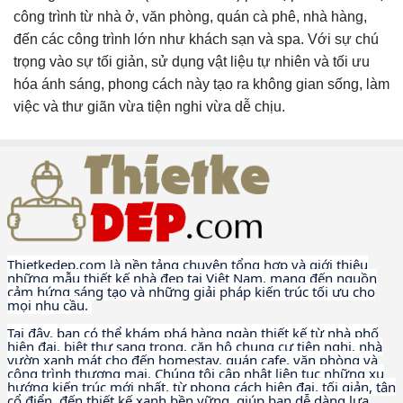
công trình từ nhà ở, văn phòng, quán cà phê, nhà hàng,
đến các công trình lớn như khách sạn và spa. Với sự chú
trọng vào sự tối giản, sử dụng vật liệu tự nhiên và tối ưu
hóa ánh sáng, phong cách này tạo ra không gian sống, làm
việc và thư giãn vừa tiện nghi vừa dễ chịu.
Thietkedep.com là nền tảng chuyên tổng hợp và giới thiệu
những mẫu thiết kế nhà đẹp tại Việt Nam, mang đến nguồn
cảm hứng sáng tạo và những giải pháp kiến trúc tối ưu cho
mọi nhu cầu.
Tại đây, bạn có thể khám phá hàng ngàn thiết kế từ nhà phố
hiện đại, biệt thự sang trọng, căn hộ chung cư tiện nghi, nhà
vườn xanh mát cho đến homestay, quán cafe, văn phòng và
công trình thương mại. Chúng tôi cập nhật liên tục những xu
hướng kiến trúc mới nhất, từ phong cách hiện đại, tối giản, tân
cổ điển, đến thiết kế xanh bền vững, giúp bạn dễ dàng lựa