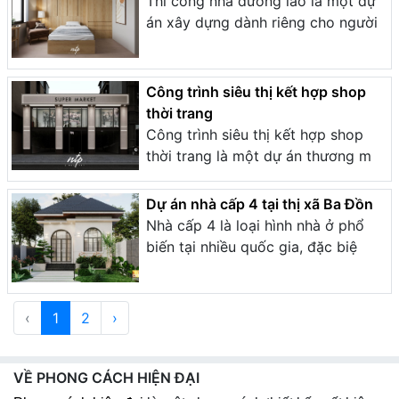
Thi công nhà dưỡng lão là một dự
án xây dựng dành riêng cho người
Công trình siêu thị kết hợp shop
thời trang
Công trình siêu thị kết hợp shop
thời trang là một dự án thương m
Dự án nhà cấp 4 tại thị xã Ba Đồn
Nhà cấp 4 là loại hình nhà ở phổ
biến tại nhiều quốc gia, đặc biệ
‹
1
2
›
VỀ PHONG CÁCH HIỆN ĐẠI